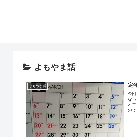
よもやま話
定
よもやま話
今回
なっ
れて
ので