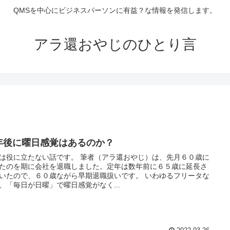
QMSを中心にビジネスパーソンに有益？な情報を発信します。
アラ還おやじのひとり言
年後に曜日感覚はあるのか？
は役に立たない話です。 筆者（アラ還おやじ）は、先月６０歳に
たのを期に会社を退職しました。定年は数年前に６５歳に延長さ
いたので、６０歳ながら早期退職扱いです。 いわゆるフリータな
、「毎日が日曜」で曜日感覚がなく...