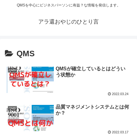
QMSを中心にビジネスパーソンに有益？な情報を発信します。
アラ還おやじのひとり言
QMS
QMSが確立しているとはどうい
QMS
う状態か
2022.03.24
品質マネジメントシステムとは何
QMS
か？
2022.03.17